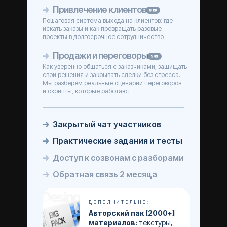
Привлечение клиентов
Пошаговая система выхода на клиентов: где
искать заказы и как превращать разовые
проекты в долгосрочное сотрудничество
Продажи и переговоры
Как уверенно общаться с заказчиками, защищать
свои решения и закрывать сделки без стресса.
Мы разберём реальные сценарии переговоров
и скрипты, которые работают
Закрытый чат участников
Практические задания и тесты
Доступ к созвонам с разборами
Обратная связь 2 месяца
ДОПОЛНИТЕЛЬНО:
Авторский пак [2000+]
материалов:
текстуры,