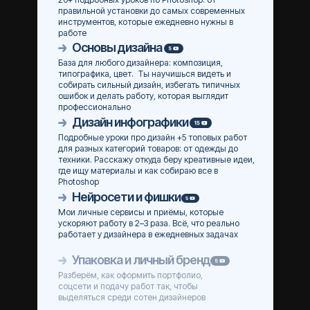
правильной установки до самых современных
инструментов, которые ежедневно нужны в
работе
Основы дизайна
База для любого дизайнера: композиция,
типографика, цвет. Ты научишься видеть и
собирать сильный дизайн, избегать типичных
ошибок и делать работу, которая выглядит
профессионально
Дизайн инфографики
Подробные уроки про дизайн +5 топовых работ
для разных категорий товаров: от одежды до
техники. Расскажу откуда беру креативные идеи,
где ищу материалы и как собираю все в
Photoshop
Нейросети и фишки
Мои личные сервисы и приёмы, которые
ускоряют работу в 2–3 раза. Всё, что реально
работает у дизайнера в ежедневных задачах
Упаковка и личный бренд
Разберём, как оформить портфолио,
соцсети и подачу работ так, чтобы
выделяться среди сотен дизайнеров