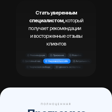
Стать уверенным
специалистом,
который
получает рекомендации
и восторженные отзывы
клиентов
20 УРОКОВ
БАЗА
ПОЛНОЦЕННАЯ